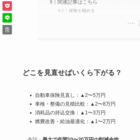
関連記事はこちら
保険を極める
どこを見直せばいくら下がる？
自動車保険見直し：▲2〜5万円
車検・整備の見積比較：▲2〜8万円
消耗品の持込交換：▲1〜3万円
燃費改善・給油最適化：▲1〜2万円
合計：
最大で年間10〜20万円の削減余地