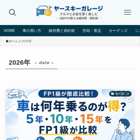
HOME
車の買い方
維持費と節約術
売却・査定
カーグッズ
シ
ホーム
2026年
2026年
– date –
車の買い方