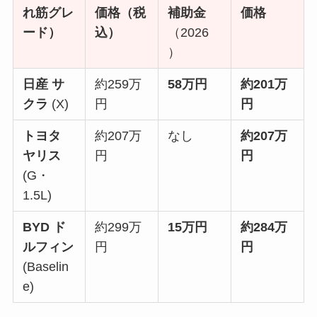
れ筋グレ
価格（税
補助金
価格
ード）
込）
（2026
）
日産 サ
約259万
58万円
約201万
クラ
(X)
円
円
トヨタ
約207万
なし
約207万
ヤリス
円
円
(G・
1.5L)
BYD ド
約299万
15万円
約284万
ルフィン
円
円
(Baselin
e)