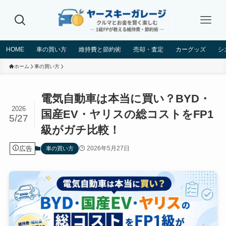
HOME
車の買い方
維持費と節約術
売却・査定
カーグッズ
シ
ホーム
車の買い方
電気自動車は本当に買い？BYD・
2026
国産EV・ヤリスの総コストをFP1
5/27
級がガチ比較！
広告
2026年5月27日
車の買い方