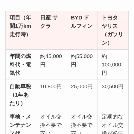
項目（年
日産 サ
BYD ド
トヨタ
間1万km
クラ
ルフィン
ヤリス
走行時）
（ガソリ
ン）
年間の燃
約45,000
約55,000
約
料代・電
円
円
100,000
気代
円
自動車税
10,800円
25,000円
30,500円
（1年あ
たり）
車検・メ
オイル交
オイル交
定期的な
ンテナン
換不要で
換不要で
オイル交
ス代
安い
安い
換が必要