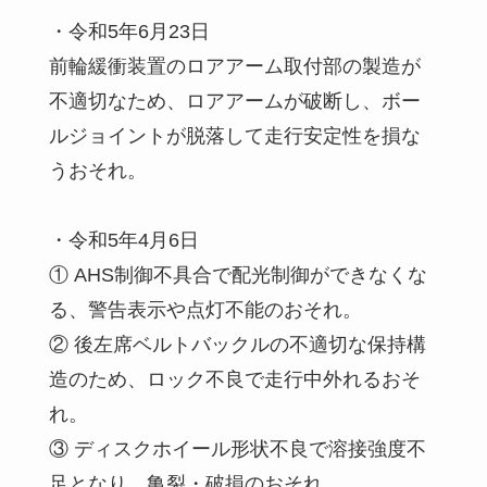
・令和5年6月23日
前輪緩衝装置のロアアーム取付部の製造が
不適切なため、ロアアームが破断し、ボー
ルジョイントが脱落して走行安定性を損な
うおそれ。
・令和5年4月6日
① AHS制御不具合で配光制御ができなくな
る、警告表示や点灯不能のおそれ。
② 後左席ベルトバックルの不適切な保持構
造のため、ロック不良で走行中外れるおそ
れ。
③ ディスクホイール形状不良で溶接強度不
足となり、亀裂・破損のおそれ。