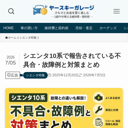
HOME
車の買い方
維持費と節約術
売却・査定
カーグッズ
シ
ホーム
シエンタ特集
シエンタ10系で報告されている不
2026
7/05
具合・故障例と対策まとめ
広告
2025年12月20日
2026年7月5日
シエンタ特集