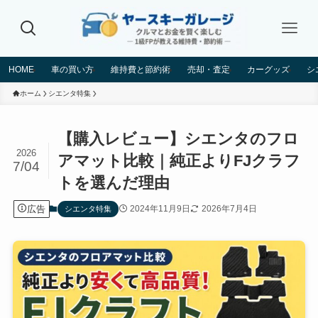
HOME
車の買い方
維持費と節約術
売却・査定
カーグッズ
シ
ホーム
シエンタ特集
【購入レビュー】シエンタのフロ
2026
アマット比較｜純正よりFJクラフ
7/04
トを選んだ理由
広告
2024年11月9日
2026年7月4日
シエンタ特集